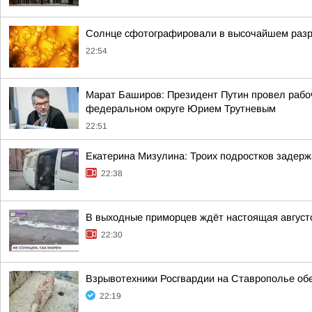
Солнце сфотографировали в высочайшем разреш
22:54
Марат Баширов: Президент Путин провел рабо
федеральном округе Юрием Трутневым
22:51
Екатерина Мизулина: Троих подростков задерж
22:38
В выходные приморцев ждёт настоящая август
22:30
Взрывотехники Росгвардии на Ставрополье об
22:19