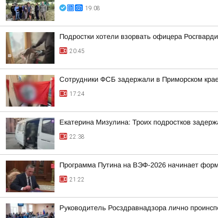
19:08
Подростки хотели взорвать офицера Росгварди
20:45
Сотрудники ФСБ задержали в Приморском крае
17:24
Екатерина Мизулина: Троих подростков задерж
22:38
Программа Путина на ВЭФ-2026 начинает фор
21:22
Руководитель Росздравнадзора лично проинсп