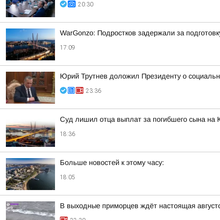
20:30
WarGonzo: Подростков задержали за подготовк
17:09
Юрий Трутнев доложил Президенту о социальн
23:36
Суд лишил отца выплат за погибшего сына на 
18:36
Больше новостей к этому часу:
18:05
В выходные приморцев ждёт настоящая август