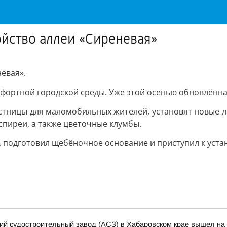
йство аллеи «Сиреневая»
евая».
ортной городской среды. Уже этой осенью обновлённая
лестницы для маломобильных жителей, установят новые 
спиреи, а также цветочные клумбы.
 подготовил щебёночное основание и приступил к уста
кий судостроительный завод (АСЗ) в Хабаровском крае вышел на 