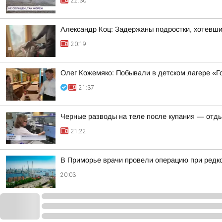
22:30
Александр Коц: Задержаны подростки, хотевши
20:19
Олег Кожемяко: Побывали в детском лагере «Г
21:37
Черные разводы на теле после купания — отд
21:22
В Приморье врачи провели операцию при редк
20:03