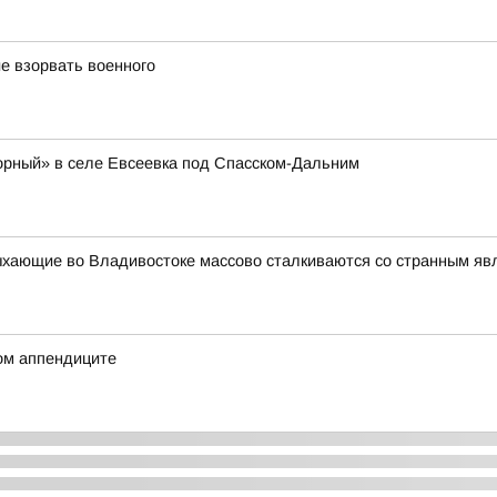
е взорвать военного
орный» в селе Евсеевка под Спасском-Дальним
ыхающие во Владивостоке массово сталкиваются со странным я
ом аппендиците