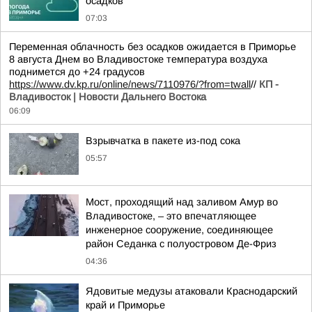
осадков
07:03
Переменная облачность без осадков ожидается в Приморье
8 августа Днем во Владивостоке температура воздуха
поднимется до +24 градусов
https://www.dv.kp.ru/online/news/7110976/?from=twall
//
КП -
Владивосток | Новости Дальнего Востока
06:09
Взрывчатка в пакете из-под сока
05:57
Мост, проходящий над заливом Амур во
Владивостоке, – это впечатляющее
инженерное сооружение, соединяющее
район Седанка с полуостровом Де-Фриз
04:36
Ядовитые медузы атаковали Краснодарский
край и Приморье