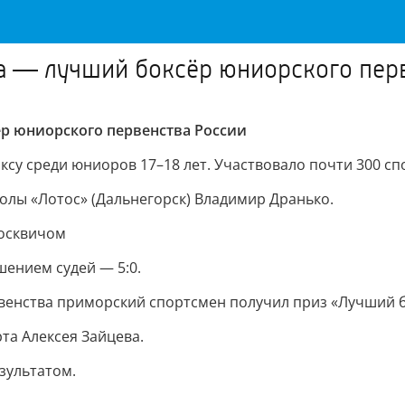
а — лучший боксёр юниорского пер
р юниорского первенства России
су среди юниоров 17–18 лет. Участвовало почти 300 сп
олы «Лотос» (Дальнегорск) Владимир Дранько.
москвичом
ением судей — 5:0.
рвенства приморский спортсмен получил приз «Лучший 
та Алексея Зайцева.
зультатом.