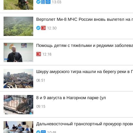
13:03
Вертолет Ми-8 МЧС России вновь вылетел на п
12:30
Помощь детям с тяжёлыми и редкими заболева
12:18
Шкуру амурского тигра нашли на берегу реки в
08:51
8 и 9 августа в Нагорном парке (ул
09:15
Дальневосточный транспортный прокурор пров
10:48