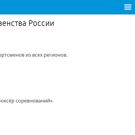
венства России
ортсменов из всех регионов.
боксёр соревнований».