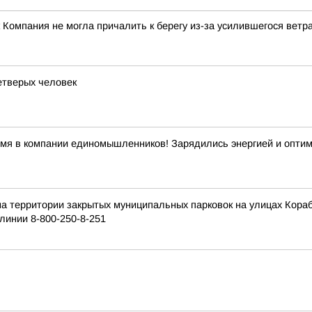
 Компания не могла причалить к берегу из-за усилившегося ветр
етверых человек
емя в компании единомышленников! Зарядились энергией и опти
на территории закрытых муниципальных парковок на улицах Кор
линии 8-800-250-8-251