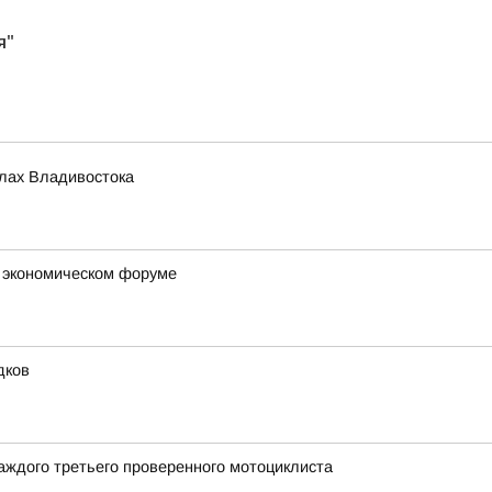
я"
олах Владивостока
м экономическом форуме
дков
аждого третьего проверенного мотоциклиста