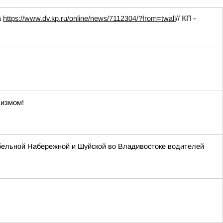
а
https://www.dv.kp.ru/online/news/7112304/?from=twall
//
КП -
мизмом!
абельной Набережной и Шуйской во Владивостоке водителей