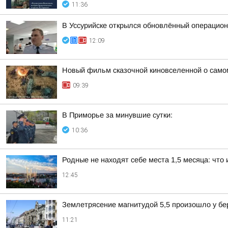
11:36
В Уссурийске открылся обновлённый операцио
12:09
Новый фильм сказочной киновселенной о само
09:39
В Приморье за минувшие сутки:
10:36
Родные не находят себе места 1,5 месяца: что 
12:45
Землетрясение магнитудой 5,5 произошло у бе
11:21