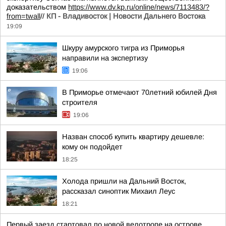
доказательством
https://www.dv.kp.ru/online/news/7113483/?
from=twall
//
КП - Владивосток | Новости Дальнего Востока
19:09
Шкуру амурского тигра из Приморья
направили на экспертизу
19:06
В Приморье отмечают 70летний юбилей Дня
строителя
19:06
Назван способ купить квартиру дешевле:
кому он подойдет
18:25
Холода пришли на Дальний Восток,
рассказал синоптик Михаил Леус
18:21
Первый заезд стартовал по новой велотропе на острове