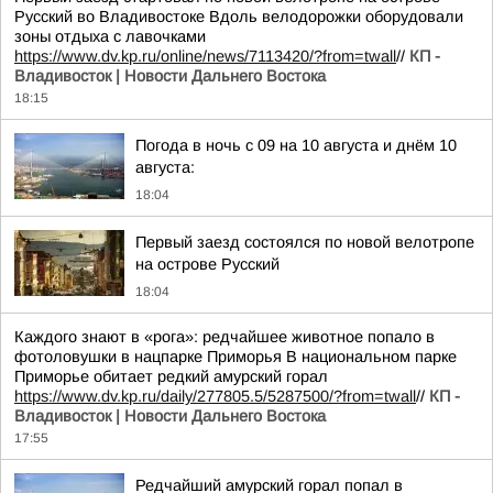
Русский во Владивостоке Вдоль велодорожки оборудовали
зоны отдыха с лавочками
https://www.dv.kp.ru/online/news/7113420/?from=twall
//
КП -
Владивосток | Новости Дальнего Востока
18:15
Погода в ночь с 09 на 10 августа и днём 10
августа:
18:04
Первый заезд состоялся по новой велотропе
на острове Русский
18:04
Каждого знают в «рога»: редчайшее животное попало в
фотоловушки в нацпарке Приморья В национальном парке
Приморье обитает редкий амурский горал
https://www.dv.kp.ru/daily/277805.5/5287500/?from=twall
//
КП -
Владивосток | Новости Дальнего Востока
17:55
Редчайший амурский горал попал в