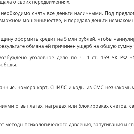
бщала о своих передвижениях.
 необходимо снять все деньги наличными. Под предло
озможном мошенничестве, и передала деньги незнакомц
щину оформить кредит на 5 млн рублей, чтобы «аннулир
 результате обмана ей причинен ущерб на общую сумму 9
озбуждено уголовное дело по ч. 4 ст. 159 УК РФ «М
вободы.
данные, номера карт, СНИЛС и коды из СМС незнакомым
ниями о выплатах, наградах или блокировках счетов, 
ют методы психологического давления, запугивания и 