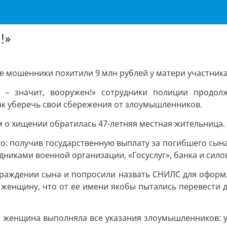
!»
ке мошенники похитили 9 млн рублей у матери участник
 – значит, вооружен!» сотрудники полиции продол
ак уберечь свои сбережения от злоумышленников.
м о хищении обратилась 47-летняя местная жительница.
 получив государственную выплату за погибшего сына, 
никами военной организации, «Госуслуг», банка и силов
аждении сына и попросили назвать СНИЛС для оформле
женщину, что от ее имени якобы пытались перевести де
, женщина выполняла все указания злоумышленников: у