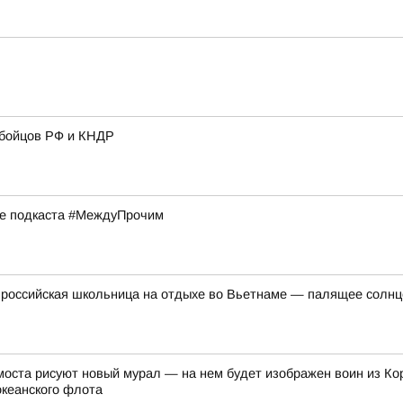
 бойцов РФ и КНДР
ске подкаста #МеждуПрочим
российская школьница на отдыхе во Вьетнаме — палящее солнце 
оста рисуют новый мурал — на нем будет изображен воин из Ко
океанского флота