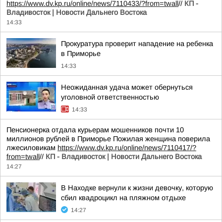
https://www.dv.kp.ru/online/news/7110433/?from=twall
//
КП -
Владивосток | Новости Дальнего Востока
14:33
Прокуратура проверит нападение на ребенка
в Приморье
14:33
Неожиданная удача может обернуться
уголовной ответственностью
14:33
Пенсионерка отдала курьерам мошенников почти 10
миллионов рублей в Приморье Пожилая женщина поверила
лжесиловикам
https://www.dv.kp.ru/online/news/7110417/?
from=twall
//
КП - Владивосток | Новости Дальнего Востока
14:27
В Находке вернули к жизни девочку, которую
сбил квадроцикл на пляжном отдыхе
14:27