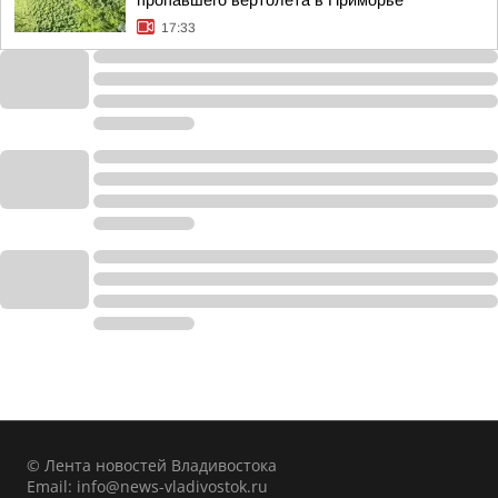
пропавшего вертолета в Приморье
17:33
© Лента новостей Владивостока
Email:
info@news-vladivostok.ru