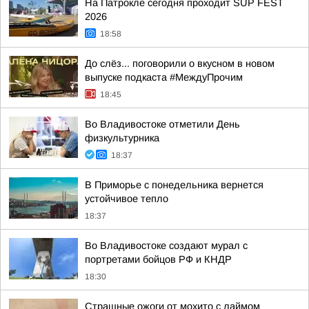
На Патрокле сегодня проходит SUP FEST
2026
18:58
До слёз... поговорили о вкусном в новом
выпуске подкаста #МеждуПрочим
18:45
Во Владивостоке отметили День
физкультурника
18:37
В Приморье с понедельника вернется
устойчивое тепло
18:37
Во Владивостоке создают мурал с
портретами бойцов РФ и КНДР
18:30
Страшные ожоги от мохито с лаймом