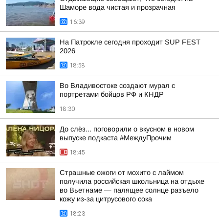
Шаморе вода чистая и прозрачная
16:39
На Патрокле сегодня проходит SUP FEST
2026
18:58
Во Владивостоке создают мурал с
портретами бойцов РФ и КНДР
18:30
До слёз... поговорили о вкусном в новом
выпуске подкаста #МеждуПрочим
18:45
Страшные ожоги от мохито с лаймом
получила российская школьница на отдыхе
во Вьетнаме — палящее солнце разъело
кожу из-за цитрусового сока
18:23