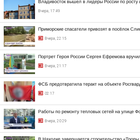
Владивосток вышел в лидеры России по росту 
Вчера, 17:49
Приморские спасатели привозят в посёлок Сли
Вчера, 22:15
Портрет Героя России Сергея Ефремова вручи
Вчера, 21:17
ФСБ предотвратила теракт на объекте Росгвар
02:17
Работы по ремонту тепловых сетей на улице Ф
Вчера, 20:29
В Находке завершается строительство «Тропы