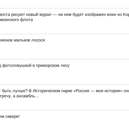
оста рисуют новый мурал — на нем будет изображен воин из Ко
океанского флота
лионов мальков лосося
д фотоловушкой в приморском лесу
 быть лучше? В Историческом парке «Россия — моя история» сно
речу, а ансамбль...
м сквере!