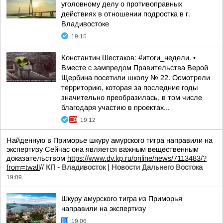
уголовному делу о противоправных
действиях в отношении подростка в г.
Владивостоке
19:15
Константин Шестаков: #итоги_недели. •
Вместе с зампредом Правительства Верой
Щербина посетили школу № 22. Осмотрели
территорию, которая за последние годы
значительно преобразилась, в том числе
благодаря участию в проектах...
19:12
Найденную в Приморье шкуру амурского тигра направили на
экспертизу Сейчас она является важным вещественным
доказательством
https://www.dv.kp.ru/online/news/7113483/?
from=twall
//
КП - Владивосток | Новости Дальнего Востока
19:09
Шкуру амурского тигра из Приморья
направили на экспертизу
19:06