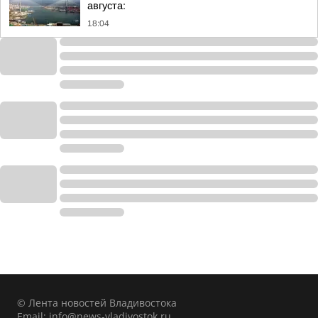
августа:
18:04
© Лента новостей Владивостока
Email:
info@news-vladivostok.ru