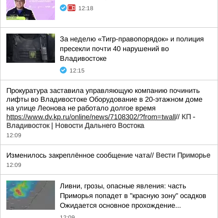
12:18
За неделю «Тигр-правопорядок» и полиция
пресекли почти 40 нарушений во
Владивостоке
12:15
Прокуратура заставила управляющую компанию починить
лифты во Владивостоке Оборудование в 20-этажном доме
на улице Леонова не работало долгое время
https://www.dv.kp.ru/online/news/7108302/?from=twall
//
КП -
Владивосток | Новости Дальнего Востока
12:09
Изменилось закреплённое сообщение чата//
Вести Приморье
12:09
Ливни, грозы, опасные явления: часть
Приморья попадет в "красную зону" осадков
Ожидается основное прохождение...
12:09