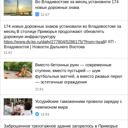
Во Владивостоке за месяц установили 174
новых дорожных знака
11:57
174 новых дорожных знаков установили во Владивостоке за
месяц В столице Приморья продолжают обновлять
дорожную инфраструктуру
https://www.dv.kp.ru/daily/277804/5286175/?from=twall
//
КП -
Владивосток | Новости Дальнего Востока
11:51
Вместо бетонных руин — современные
ступени, вместо пустырей — шум
футбольных матчей, а вместо ржавых перил
— эстетичные ограждения
11:51
Уссурийские таможенники провели зарядку с
чемпионом мира
11:51
Заброшенное трехэтажное здание загорелось в Приморье