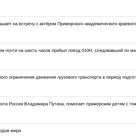
шает на встречу с актёром Приморского академического краевог
ем почти на шесть часов прибыл поезд 010Н, следовавший по м
ого ограничения движения грузового транспорта в период подгот
дента России Владимира Путина, помогает приморским детям с 
одов мира