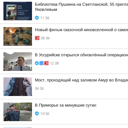
Библиотека Пушкина на Светланской, 55 пригла
Яковлевым
11:36
Новый фильм сказочной киновселенной о само
09:39
В Уссурийске открылся обновлённый операцио
12:09
Мост, проходящий над заливом Амур во Влади
04:36
В Приморье за минувшие сутки:
10:36