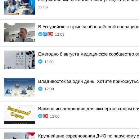
12:09
В Уссурийске открылся обновлённый операцио
12:09
Ежегодно 8 августа медицинское сообщество 
12:01
Владивосток за один день. Хотите прикоснутьс
12:00
Важное исследование для экспертов сферы нау
12:00
Крупнейшие соревнования ДФО по парусному с