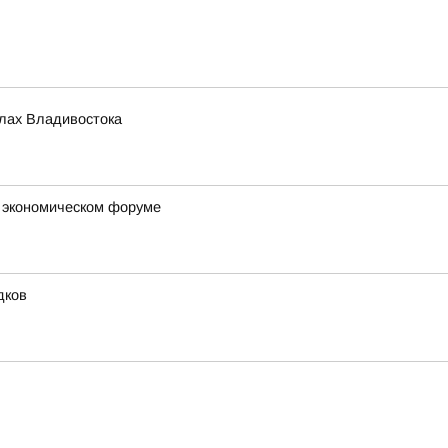
олах Владивостока
м экономическом форуме
дков