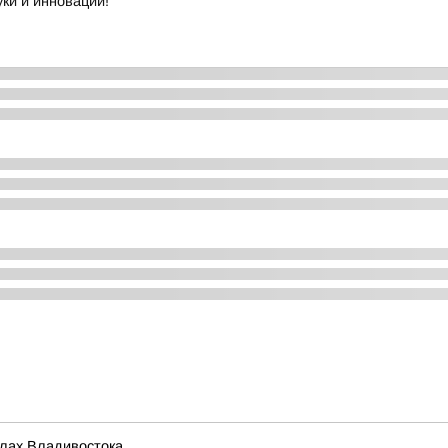
ки и инноваций!
олах Владивостока