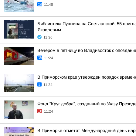
11:48
Библиотека Пушкина на Светланской, 55 пригла
Яковлевым
11:36
Вечером в пятницу во Владивосток с опоздани
11:24
В Приморском крае утвержден порядок временн
11:24
Фонд "Круг добра", созданный по Указу Прези
11:24
В Приморье отметят Международный день нар