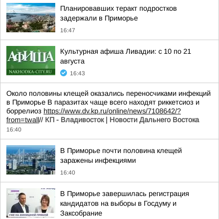
Планировавших теракт подростков
задержали в Приморье
16:47
Культурная афиша Ливадии: с 10 по 21
августа
16:43
Около половины клещей оказались переносчиками инфекций
в Приморье В паразитах чаще всего находят риккетсиоз и
боррелиоз
https://www.dv.kp.ru/online/news/7108642/?
from=twall
//
КП - Владивосток | Новости Дальнего Востока
16:40
В Приморье почти половина клещей
заражены инфекциями
16:40
В Приморье завершилась регистрация
кандидатов на выборы в Госдуму и
Заксобрание