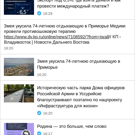
Экспорт под 6,5%: где взять деньги и как
провести международный платеж?
16:29
Змея укусила 74-летнюю отдыхающую в Приморье Медики
провели противошоковую терапию
https://www.dv.kp.ru/online/news/7108592/?from=twall
//
КП -
Владивосток | Новости Дальнего Востока
16:20
Змея укусила 74-летнюю отдыхающую в
Приморье
16:20
Историческую часть парка Дома офицеров
Российской Армии в Уссурийске
благоустраивают поэтапно по нацпроекту
«Инфраструктура для жизни»
16:20
Родина — это больше, чем слово
16:17