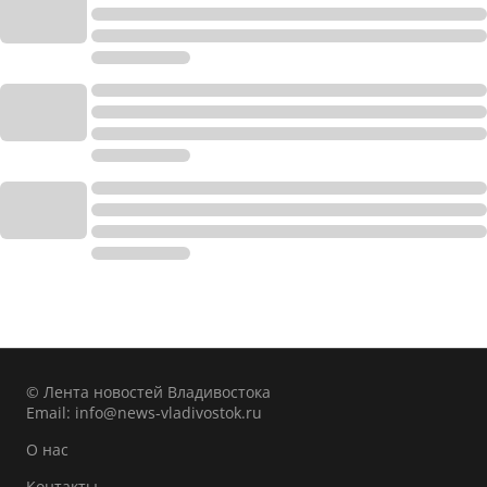
© Лента новостей Владивостока
Email:
info@news-vladivostok.ru
О нас
Контакты