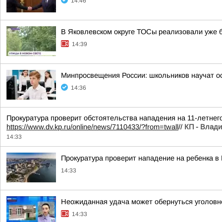
14:46
В Яковлевском округе ТОСы реализовали уже 
14:39
Минпросвещения России: школьников научат о
14:36
Прокуратура проверит обстоятельства нападения на 11-летне
https://www.dv.kp.ru/online/news/7110433/?from=twall
//
КП - Влади
14:33
Прокуратура проверит нападение на ребенка в
14:33
Неожиданная удача может обернуться уголовн
14:33