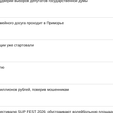
ддверии выборов депутатов государственной думы
емейного досуга проходит в Приморье
иции уже стартовали
елю
 миллионов рублей, поверив мошенникам
 фестивалю SUP FEST 2026: обустраивают волейбольную площадк