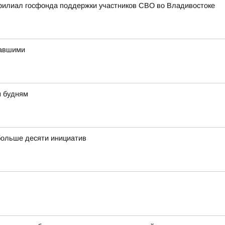
филиал госфонда поддержки участников СВО во Владивостоке
давшими
м будням
больше десяти инициатив