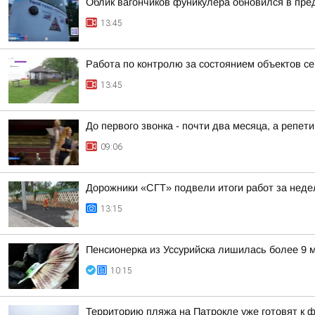
Облик вагончиков фуникулера обновился в пре
13:45
Работа по контролю за состоянием объектов с
13:45
До первого звонка - почти два месяца, а репет
09:06
Дорожники «СГТ» подвели итоги работ за нед
13:15
Пенсионерка из Уссурийска лишилась более 9
10:15
Территорию пляжа на Патрокле уже готовят к