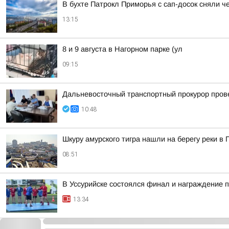
В бухте Патрокл Приморья с сап-досок сняли ч
13:15
8 и 9 августа в Нагорном парке (ул
09:15
Дальневосточный транспортный прокурор пров
10:48
Шкуру амурского тигра нашли на берегу реки в
08:51
В Уссурийске состоялся финал и награждение 
13:34