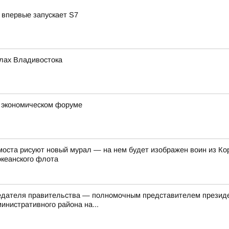
 впервые запускает S7
олах Владивостока
м экономическом форуме
оста рисуют новый мурал — на нем будет изображен воин из Ко
океанского флота
седателя правительства — полномочным представителем презид
инистративного района на...