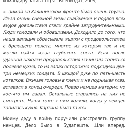
командиру. Книга 1» (М.: Воениздат, 2003):
«…зимой на Калининском фронте было очень трудно.
Из-за очень снежной зимы снабжение и подвоз всех
видов довольствия стали крайне затруднительными.
Люди голодали и обовшивели. Доходило до того, что
наша авиация сбрасывала ящики с продовольствием
с бреющего полета, многие из которых так и не
могли найти из-за глубокого снега. Если после
удачной находки продовольствия начинала топиться
полевая кухня, то на запах осторожно подходили два-
три немецких солдата. В каждой руке по пять-шесть
котелков. Вжимая головы в плечи и не поднимая глаз,
вставали в конец очереди. Повар немцев материл, но
кое-что им давал. Остальные старались на них не
смотреть. Наши тоже к ним ходили, когда у немцев
топилась кухня. Картина была та же»
Моему деду в войну поручили расстрелять группу
немцев. Дело было в Будапеште. Шли вперед.